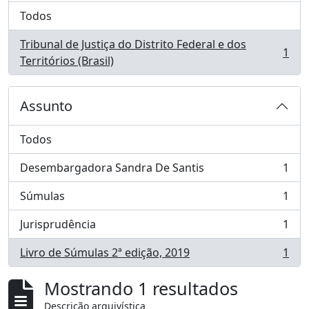
Todos
Tribunal de Justiça do Distrito Federal e dos
1
, 1 resultados
Territórios (Brasil)
Assunto
Todos
Desembargadora Sandra De Santis
1
, 1 resultados
Súmulas
1
, 1 resultados
Jurisprudência
1
, 1 resultados
Livro de Súmulas 2ª edição, 2019
1
, 1 resultados
Mostrando 1 resultados
Descrição arquivística