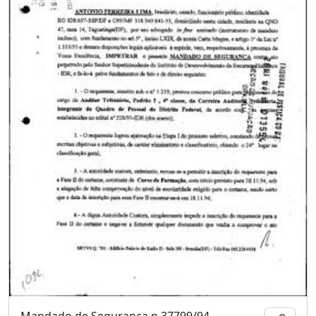
Mandado de Segurança n.37799/94