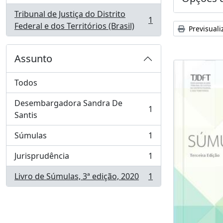
Tribunal de Justiça do Distrito
1
, 1 resultados
Federal e dos Territórios (Brasil)
Previsuali
Assunto
Todos
Desembargadora Sandra De
1
, 1 resultados
Santis
Súmulas
1
, 1 resultados
Jurisprudência
1
, 1 resultados
Livro de Súmulas, 3ª edição, 2020
1
, 1 resultados