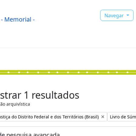
Navegar
- Memorial -
trar 1 resultados
ão arquivística
:
Remover filtr
stiça do Distrito Federal e dos Territórios (Brasil)
Livro de Súm
e pesquisa avançada