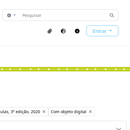
Pesquisar
Opções de busca
Busque 
Entrar
Área de transferência
Idioma
Ligações rápidas
o:
Remover filtro:
ulas, 3ª edição, 2020
Com objeto digital