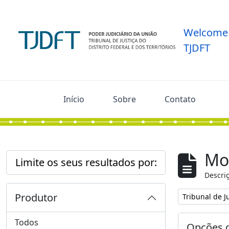
Skip to main content
Welcome 
TJDFT
Início
Sobre
Contato
Mos
Limite os seus resultados por:
Descriç
Produtor
Remover filtro
Tribunal de Ju
Todos
Opções d