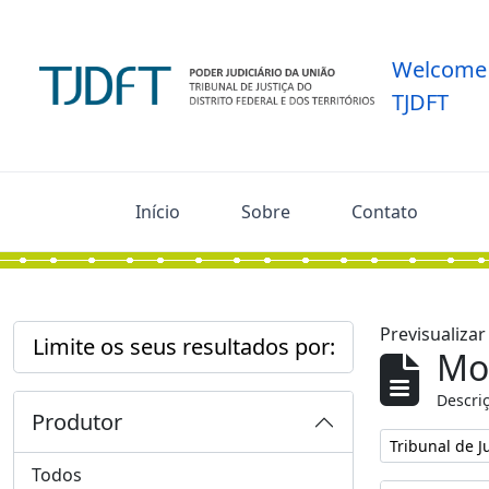
Skip to main content
Welcome 
TJDFT
Início
Sobre
Contato
Previsualiza
Limite os seus resultados por:
Mos
Descriç
Produtor
Remover filtro
Tribunal de Ju
Todos