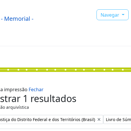
Navegar
- Memorial -
r a impressão
Fechar
trar 1 resultados
ão arquivística
:
Remover filtr
stiça do Distrito Federal e dos Territórios (Brasil)
Livro de Súm