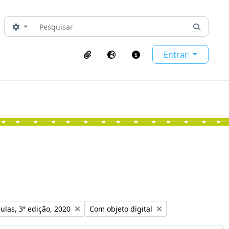
Pesquisar
Opções de busca
Busque 
Entrar
Área de transferência
Idioma
Ligações rápidas
o:
Remover filtro:
ulas, 3ª edição, 2020
Com objeto digital