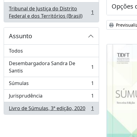
Opções d
Tribunal de Justiça do Distrito
1
, 1 resultados
Federal e dos Territórios (Brasil)
Previsuali
Assunto
Todos
Desembargadora Sandra De
1
, 1 resultados
Santis
Súmulas
1
, 1 resultados
Jurisprudência
1
, 1 resultados
Livro de Súmulas, 3ª edição, 2020
1
, 1 resultados