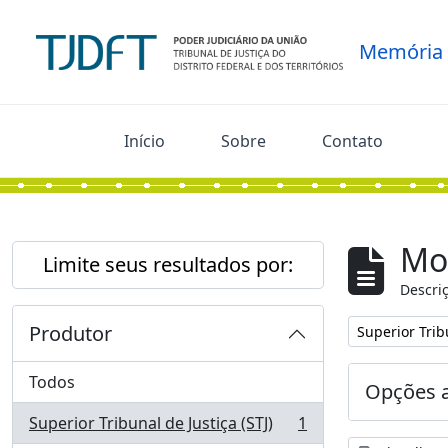
Skip to main content
Memória
Início
Sobre
Contato
Mo
Limite seus resultados por:
Descriç
Produtor
Remover filtro
Superior Tribu
Todos
Opções 
Superior Tribunal de Justiça (STJ)
1
, 1 resultados