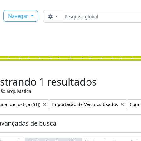
Buscar
Navegar
Opções de busca
strando 1 resultados
ão arquivística
:
Remover filtro:
Remov
nal de Justiça (STJ)
Importação de Veículos Usados
Com o
avançadas de busca