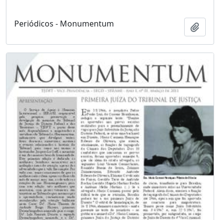
Periódicos - Monumentum
Adici