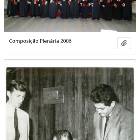
Composição Plenária 2006
Adici