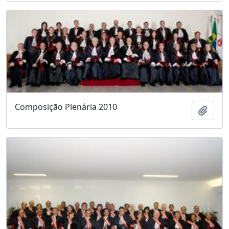
Composição Plenária 2010
Adici