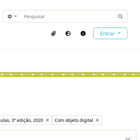
Pesquisar
Opções de busca
Busque 
Entrar
Área de transferência
Idioma
Ligações rápidas
o:
Remover filtro:
ulas, 3ª edição, 2020
Com objeto digital