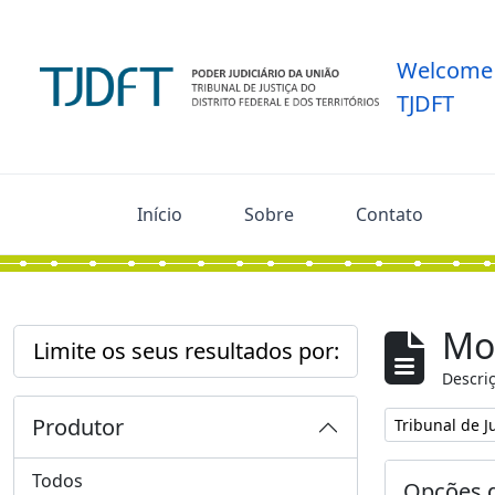
Skip to main content
Welcome 
TJDFT
Início
Sobre
Contato
Mos
Limite os seus resultados por:
Descriç
Produtor
Remover filtro
Tribunal de Ju
Todos
Opções d