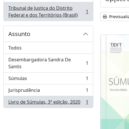
Tribunal de Justiça do Distrito
1
, 1 resultados
Federal e dos Territórios (Brasil)
Previsuali
Assunto
Todos
Desembargadora Sandra De
1
, 1 resultados
Santis
Súmulas
1
, 1 resultados
Jurisprudência
1
, 1 resultados
Livro de Súmulas, 3ª edição, 2020
1
, 1 resultados