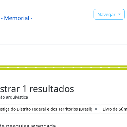
Navegar
- Memorial -
trar 1 resultados
ão arquivística
:
Remover filtr
stiça do Distrito Federal e dos Territórios (Brasil)
Livro de Súm
e pesquisa avançada