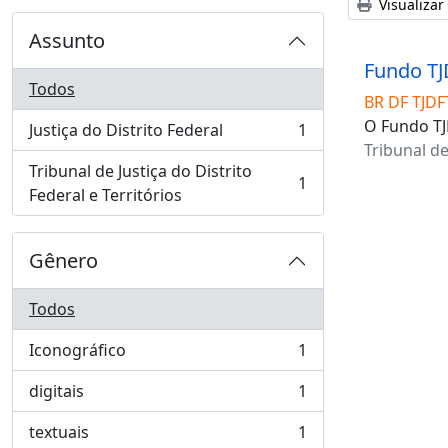
Visualizar
Assunto
Fundo TJ
Todos
BR DF TJDF
O Fundo TJ
Justiça do Distrito Federal
1
, 1 resultados
Tribunal de
Tribunal de Justiça do Distrito
1
, 1 resultados
Federal e Territórios
Gênero
Todos
Iconográfico
1
, 1 resultados
digitais
1
, 1 resultados
textuais
1
, 1 resultados