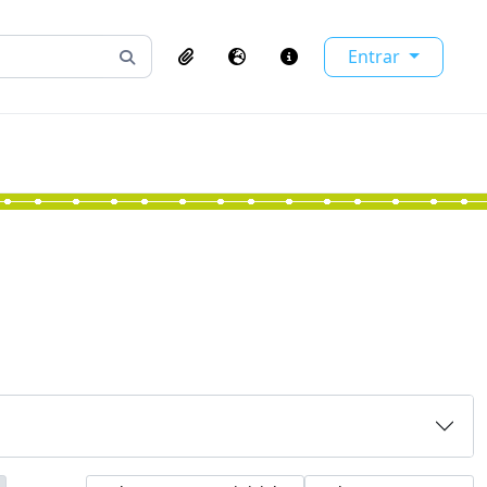
Entrar
Busque na página de navegação
Clipboard
Idioma
Atalhos