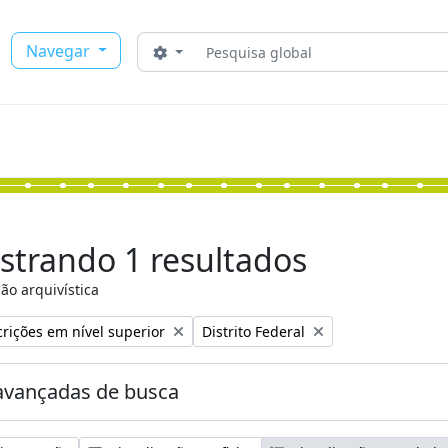
Buscar
Navegar
Opções de busca
strando 1 resultados
ão arquivística
:
Remover filtro:
rições em nível superior
Distrito Federal
avançadas de busca