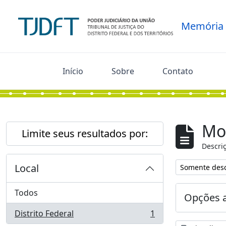
Skip to main content
Memória
Início
Sobre
Contato
Mo
Limite seus resultados por:
Descriç
Local
Remover filtro
Somente desc
Todos
Opções 
Distrito Federal
1
, 1 resultados