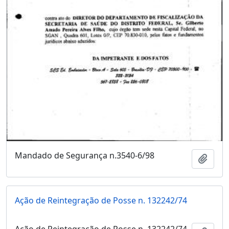
Mandado de Segurança n.3540-6/98
Adici
Ação de Reintegração de Posse n. 132242/74
Ação de Reintegração de Posse n. 132242/74