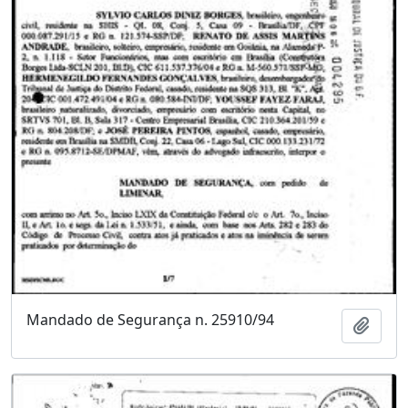
Mandado de Segurança n. 25910/94
Adici