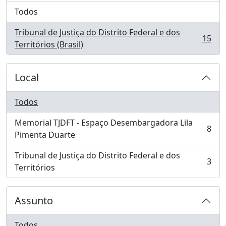
Todos
Tribunal de Justiça do Distrito Federal e dos
15
, 15 resultados
Territórios (Brasil)
Local
Todos
Memorial TJDFT - Espaço Desembargadora Lila
8
, 8 resultados
Pimenta Duarte
Tribunal de Justiça do Distrito Federal e dos
3
, 3 resultados
Territórios
Assunto
Todos