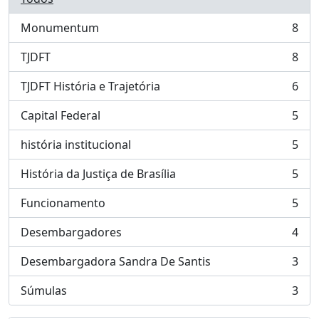
Monumentum
8
, 8 resultados
TJDFT
8
, 8 resultados
TJDFT História e Trajetória
6
, 6 resultados
Capital Federal
5
, 5 resultados
história institucional
5
, 5 resultados
História da Justiça de Brasília
5
, 5 resultados
Funcionamento
5
, 5 resultados
Desembargadores
4
, 4 resultados
Desembargadora Sandra De Santis
3
, 3 resultados
Súmulas
3
, 3 resultados