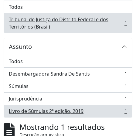
Todos
Tribunal de Justiça do Distrito Federal e dos
1
, 1 resultados
Territórios (Brasil)
Assunto
Todos
Desembargadora Sandra De Santis
1
, 1 resultados
Súmulas
1
, 1 resultados
Jurisprudência
1
, 1 resultados
Livro de Súmulas 2ª edição, 2019
1
, 1 resultados
Mostrando 1 resultados
Descrição arquivística