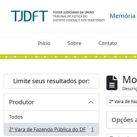
Skip to main content
Memória
Início
Sobre
Contato
Mo
Limite seus resultados por:
Descriç
Produtor
Remover filtro
2ª Vara de Fa
Todos
Opções 
2ª Vara de Fazenda Pública do DF
1
, 1 resultados