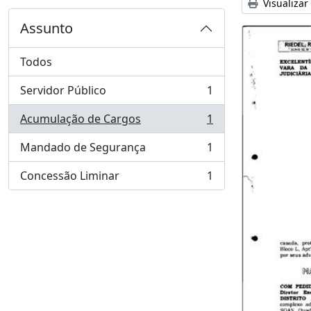
Visualizar
Assunto
Todos
Servidor Público
1
, 1 resultados
Acumulação de Cargos
1
, 1 resultados
Mandado de Segurança
1
, 1 resultados
Concessão Liminar
1
, 1 resultados