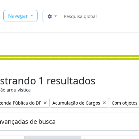
Buscar
Navegar
Opções de busca
strando 1 resultados
ão arquivística
:
Remover filtro:
Remover filtr
zenda Pública do DF
Acumulação de Cargos
Com objetos 
avançadas de busca