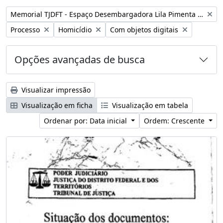
Remover filtro:
Memorial TJDFT - Espaço Desembargadora Lila Pimenta Duarte
Remover filtro:
Remover filtro:
Remover filtro:
Processo
Homicídio
Com objetos digitais
Opções avançadas de busca
Visualizar impressão
Visualização em ficha
Visualização em tabela
Ordenar por: Data inicial
Ordem: Crescente