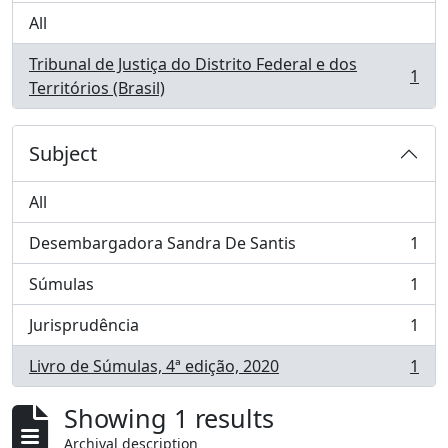
All
Tribunal de Justiça do Distrito Federal e dos
1
, 1 results
Territórios (Brasil)
Subject
All
Desembargadora Sandra De Santis
1
, 1 results
Súmulas
1
, 1 results
Jurisprudência
1
, 1 results
Livro de Súmulas, 4ª edição, 2020
1
, 1 results
Showing 1 results
Archival description