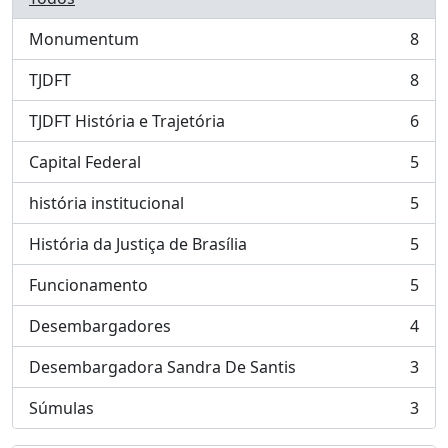
Monumentum
8
, 8 resultados
TJDFT
8
, 8 resultados
TJDFT História e Trajetória
6
, 6 resultados
Capital Federal
5
, 5 resultados
história institucional
5
, 5 resultados
História da Justiça de Brasília
5
, 5 resultados
Funcionamento
5
, 5 resultados
Desembargadores
4
, 4 resultados
Desembargadora Sandra De Santis
3
, 3 resultados
Súmulas
3
, 3 resultados