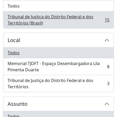
Todos
Tribunal de Justiça do Distrito Federal e dos
15
, 15 resultados
Territórios (Brasil)
Local
Todos
Memorial TJDFT - Espaço Desembargadora Lila
8
, 8 resultados
Pimenta Duarte
Tribunal de Justiça do Distrito Federal e dos
3
, 3 resultados
Territórios
Assunto
Todos