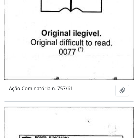
Ação Cominatória n. 757/61
Adici