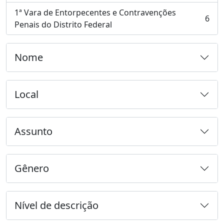
1ª Vara de Entorpecentes e Contravenções
6
, 6 resultados
Penais do Distrito Federal
Nome
Local
Assunto
Gênero
Nível de descrição