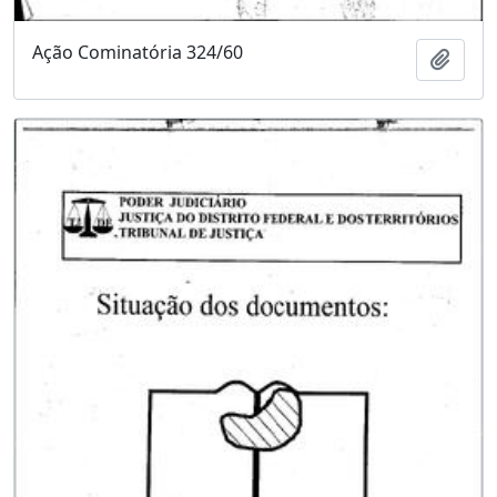
Ação Cominatória 324/60
Adici