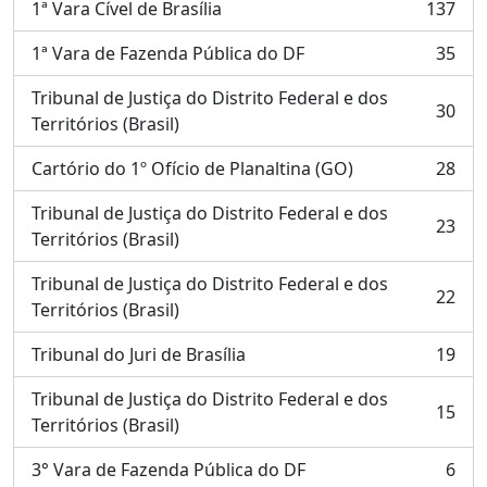
1ª Vara Cível de Brasília
137
, 137 resultados
1ª Vara de Fazenda Pública do DF
35
, 35 resultados
Tribunal de Justiça do Distrito Federal e dos
30
, 30 resultados
Territórios (Brasil)
Cartório do 1º Ofício de Planaltina (GO)
28
, 28 resultados
Tribunal de Justiça do Distrito Federal e dos
23
, 23 resultados
Territórios (Brasil)
Tribunal de Justiça do Distrito Federal e dos
22
, 22 resultados
Territórios (Brasil)
Tribunal do Juri de Brasília
19
, 19 resultados
Tribunal de Justiça do Distrito Federal e dos
15
, 15 resultados
Territórios (Brasil)
3° Vara de Fazenda Pública do DF
6
, 6 resultados