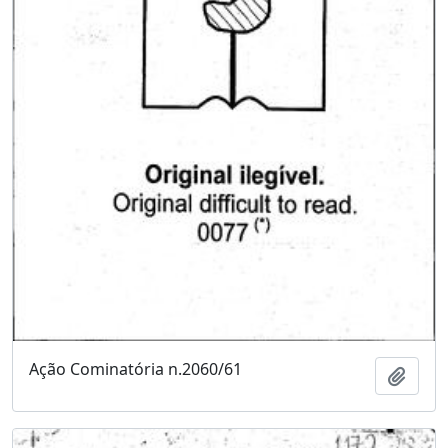
Ação Cominatória n.2060/61
Adici