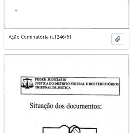
Ação Cominatória n.1246/61
Adici