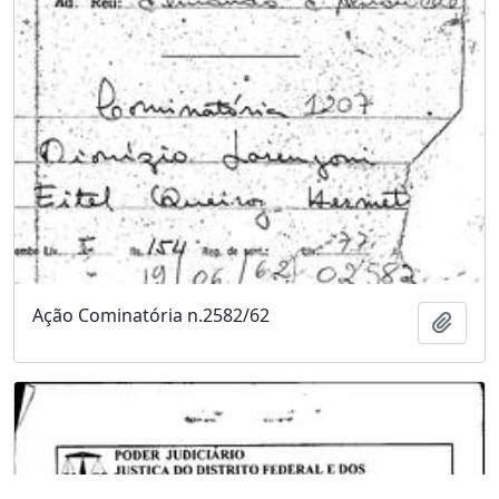
Ação Cominatória n.2582/62
Adici