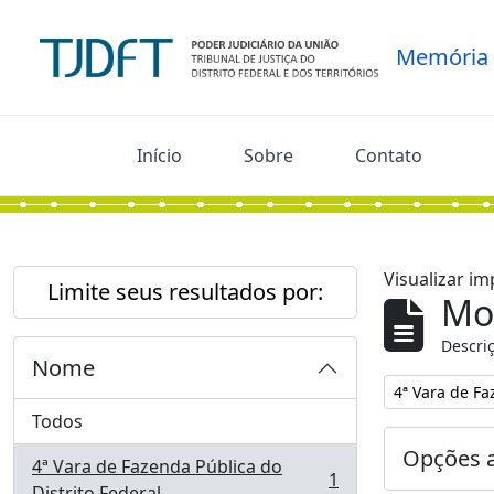
Skip to main content
Memória
Início
Sobre
Contato
Visualizar i
Limite seus resultados por:
Mo
Descriç
Nome
Remover filtro
4ª Vara de Fa
Todos
Opções 
4ª Vara de Fazenda Pública do
1
, 1 resultados
Distrito Federal