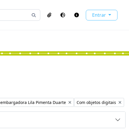
Entrar
Busque na página de navegação
Clipboard
Idioma
Atalhos
Remover filtro:
sembargadora Lila Pimenta Duarte
Com objetos digitais