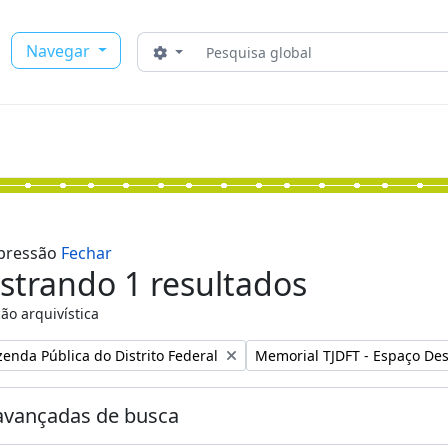
Buscar
Navegar
Opções de busca
mpressão
Fechar
strando 1 resultados
ão arquivística
:
Remover filtro:
zenda Pública do Distrito Federal
Memorial TJDFT - Espaço De
avançadas de busca