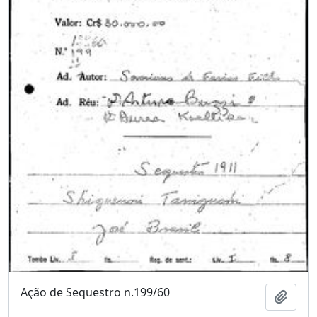
Ação de Sequestro n.199/60
Adici