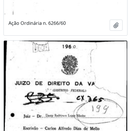
Ação Ordinária n. 6266/60
Adici