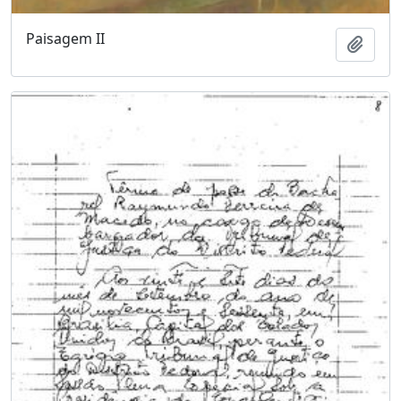
Paisagem II
Adici