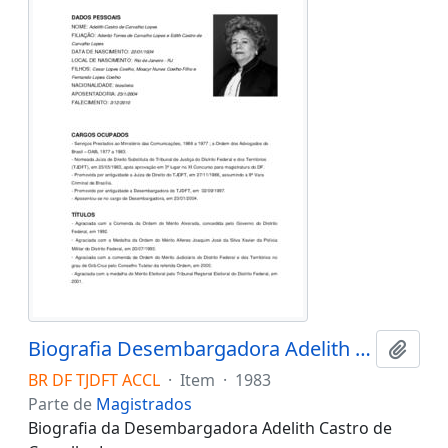
Biografia Desembargadora Adelith Castro de Carvalho Lopes
Adici
BR DF TJDFT ACCL
·
Item
·
1983
Parte de
Magistrados
Biografia da Desembargadora Adelith Castro de