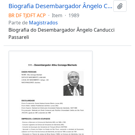
Biografia Desembargador Ângelo Canducci Passareli
Adici
BR DF TJDFT ACP
·
Item
·
1989
Parte de
Magistrados
Biografia do Desembargador Ângelo Canducci
Passareli