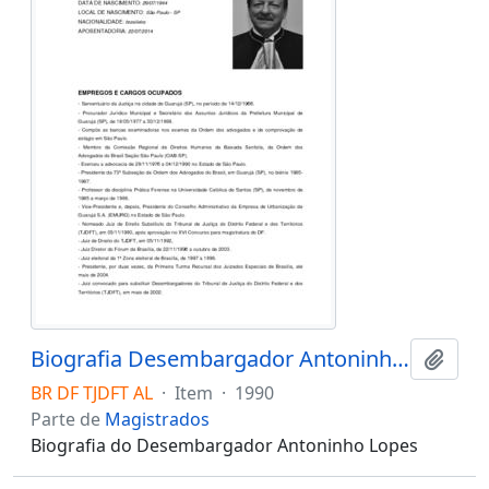
Biografia Desembargador Antoninho Lopes
Adici
BR DF TJDFT AL
·
Item
·
1990
Parte de
Magistrados
Biografia do Desembargador Antoninho Lopes