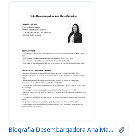
Biografia Desembargadora Ana Maria Cantarino
Adici