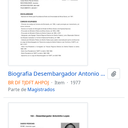
Biografia Desembargador Antonio Honório P. de Oliveira Júnior
Adici
BR DF TJDFT AHPOJ
·
Item
·
1977
Parte de
Magistrados