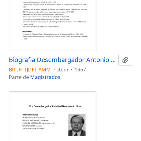
Biografia Desembargador Antonio Mello Martins
Adici
BR DF TJDFT AMM
·
Item
·
1967
Parte de
Magistrados