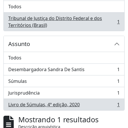
Todos
Tribunal de Justiça do Distrito Federal e dos
1
, 1 resultados
Territórios (Brasil)
Assunto
Todos
Desembargadora Sandra De Santis
1
, 1 resultados
Súmulas
1
, 1 resultados
Jurisprudência
1
, 1 resultados
Livro de Súmulas, 4ª edição, 2020
1
, 1 resultados
Mostrando 1 resultados
Descrição arquivística