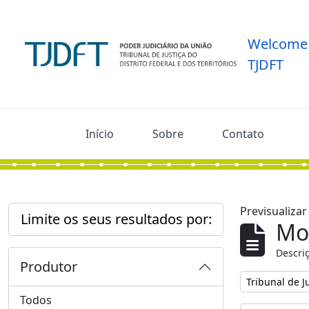
Skip to main content
Welcome 
TJDFT
Início
Sobre
Contato
Previsualiza
Limite os seus resultados por:
Mos
Descriç
Produtor
Remover filtro
Tribunal de Ju
Todos