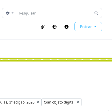
Pesquisar
Opções de busca
Busque 
Entrar
Área de transferência
Idioma
Ligações rápidas
o:
Remover filtro:
ulas, 3ª edição, 2020
Com objeto digital