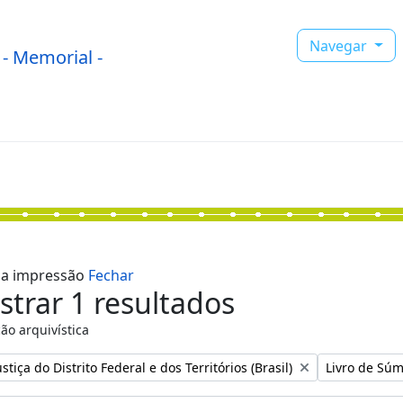
Navegar
- Memorial -
r a impressão
Fechar
trar 1 resultados
ão arquivística
:
Remover filtr
stiça do Distrito Federal e dos Territórios (Brasil)
Livro de Súm