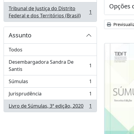
Opções d
Tribunal de Justiça do Distrito
1
, 1 resultados
Federal e dos Territórios (Brasil)
Previsuali
Assunto
Todos
Desembargadora Sandra De
1
, 1 resultados
Santis
Súmulas
1
, 1 resultados
Jurisprudência
1
, 1 resultados
Livro de Súmulas, 3ª edição, 2020
1
, 1 resultados