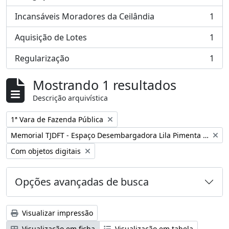
, 1 resultados
Incansáveis Moradores da Ceilândia
1
, 1 resultados
Aquisição de Lotes
1
, 1 resultados
Regularização
1
, 1 resultados
Mostrando 1 resultados
Descrição arquivística
Remover filtro:
1ª Vara de Fazenda Pública
Remover filtro:
Memorial TJDFT - Espaço Desembargadora Lila Pimenta Duarte
Remover filtro:
Com objetos digitais
Opções avançadas de busca
Visualizar impressão
Visualização em ficha
Visualização em tabela