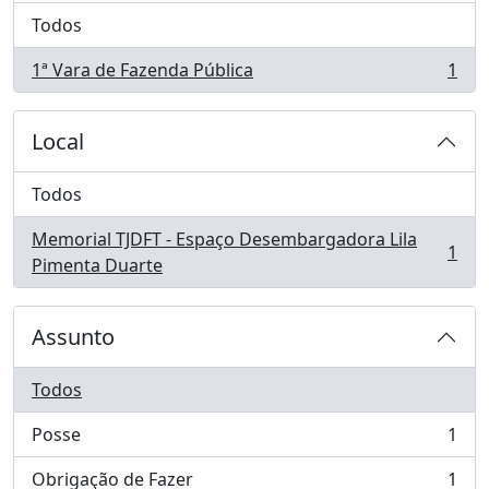
Todos
1ª Vara de Fazenda Pública
1
, 1 resultados
Local
Todos
Memorial TJDFT - Espaço Desembargadora Lila
1
, 1 resultados
Pimenta Duarte
Assunto
Todos
Posse
1
, 1 resultados
Obrigação de Fazer
1