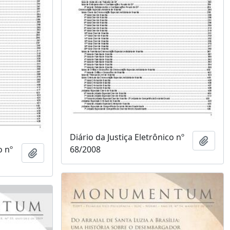
Diário da Justiça Eletrônico nº
Adici
o nº
68/2008
Adicionar à área de transferência