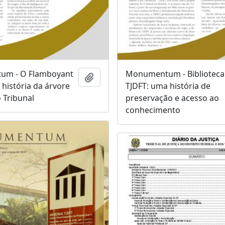
m - O Flamboyant
Monumentum - Biblioteca
Adicionar à área de transferência
 história da árvore
TJDFT: uma história de
 Tribunal
preservação e acesso ao
conhecimento