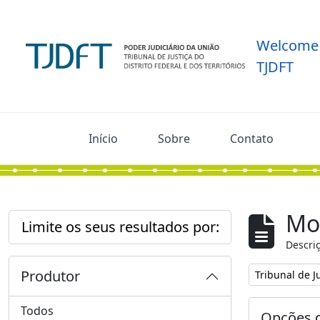
Skip to main content
Welcome 
TJDFT
Início
Sobre
Contato
Mos
Limite os seus resultados por:
Descriç
Produtor
Remover filtro
Tribunal de Ju
Todos
Opções d