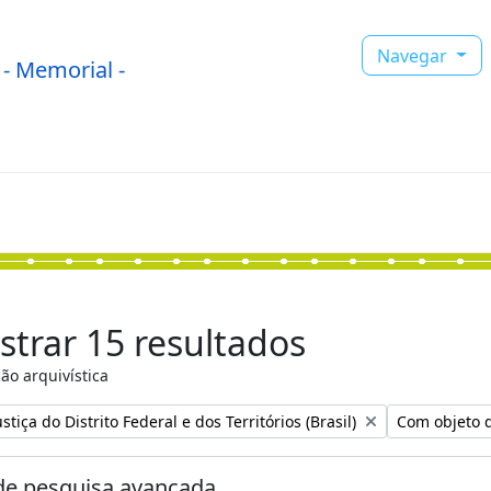
Navegar
- Memorial -
trar 15 resultados
ão arquivística
:
Remover filtr
stiça do Distrito Federal e dos Territórios (Brasil)
Com objeto d
e pesquisa avançada