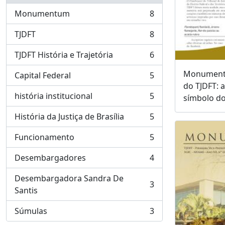
Monumentum
8
, 8 resultados
TJDFT
8
, 8 resultados
TJDFT História e Trajetória
6
, 6 resultados
Monumentu
Capital Federal
5
, 5 resultados
do TJDFT: a
história institucional
5
símbolo do
, 5 resultados
História da Justiça de Brasília
5
, 5 resultados
Funcionamento
5
, 5 resultados
Desembargadores
4
, 4 resultados
Desembargadora Sandra De
3
, 3 resultados
Santis
Súmulas
3
, 3 resultados