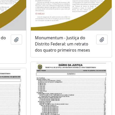
 do
Monumentum - Justiça do
Adicionar à área de transferência
Adici
Distrito Federal: um retrato
dos quatro primeiros meses