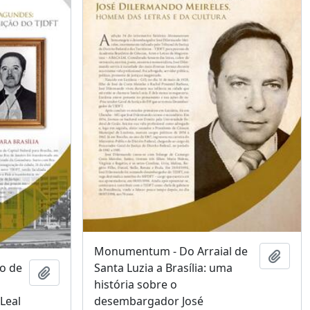
Monumentum - Do Arraial de
Adici
o de
Santa Luzia a Brasília: uma
Adicionar à área de transferência
história sobre o
Leal
desembargador José