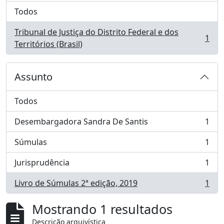
Todos
Tribunal de Justiça do Distrito Federal e dos
1
, 1 resultados
Territórios (Brasil)
Assunto
Todos
Desembargadora Sandra De Santis
1
, 1 resultados
Súmulas
1
, 1 resultados
Jurisprudência
1
, 1 resultados
Livro de Súmulas 2ª edição, 2019
1
, 1 resultados
Mostrando 1 resultados
Descrição arquivística