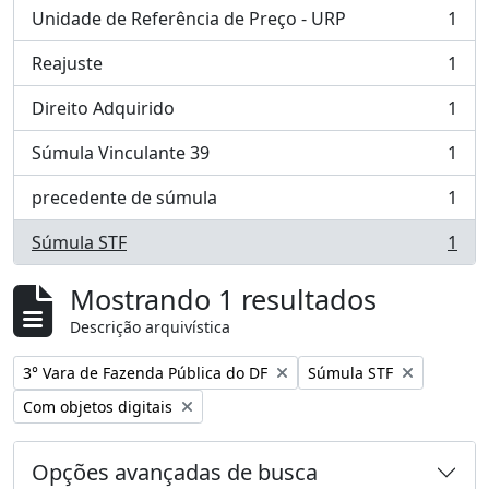
Unidade de Referência de Preço - URP
1
, 1 resultados
Reajuste
1
, 1 resultados
Direito Adquirido
1
, 1 resultados
Súmula Vinculante 39
1
, 1 resultados
precedente de súmula
1
, 1 resultados
Súmula STF
1
, 1 resultados
Mostrando 1 resultados
Descrição arquivística
Remover filtro:
Remover filtro:
3° Vara de Fazenda Pública do DF
Súmula STF
Remover filtro:
Com objetos digitais
Opções avançadas de busca