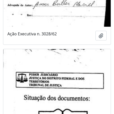
Ação Executiva n. 3028/62
Adici