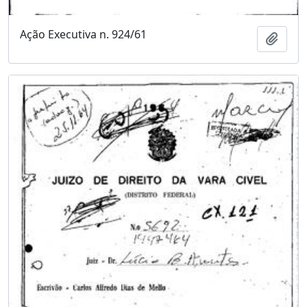
Ação Executiva n. 924/61
Adici