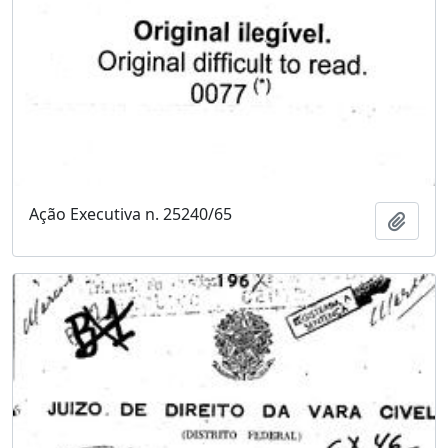
Ação Executiva n. 25240/65
Adici