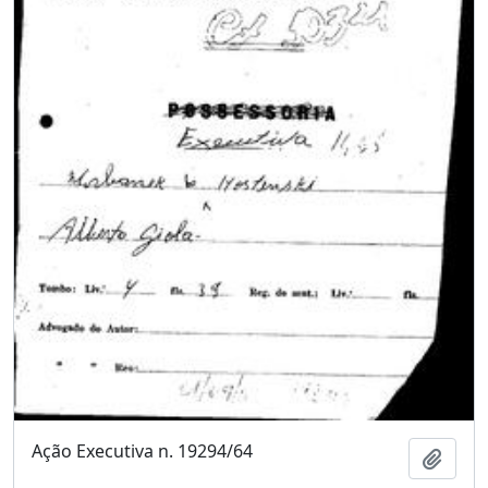
Ação Executiva n. 19294/64
Adici