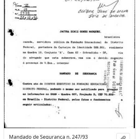
Mandado de Segurança n. 247/93
Adici