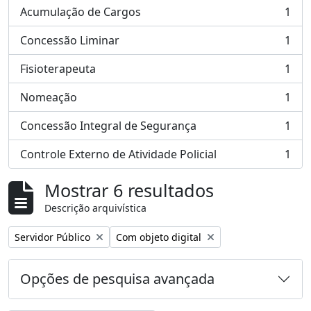
Acumulação de Cargos
1
, 1 resultados
Concessão Liminar
1
, 1 resultados
Fisioterapeuta
1
, 1 resultados
Nomeação
1
, 1 resultados
Concessão Integral de Segurança
1
, 1 resultados
Controle Externo de Atividade Policial
1
, 1 resultados
Mostrar 6 resultados
Descrição arquivística
Remover filtro:
Remover filtro:
Servidor Público
Com objeto digital
Opções de pesquisa avançada