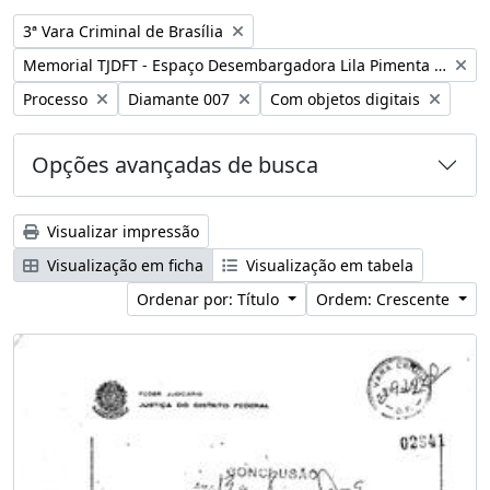
Remover filtro:
3ª Vara Criminal de Brasília
Remover filtro:
Memorial TJDFT - Espaço Desembargadora Lila Pimenta Duarte
Remover filtro:
Remover filtro:
Remover filtro:
Processo
Diamante 007
Com objetos digitais
Opções avançadas de busca
Visualizar impressão
Visualização em ficha
Visualização em tabela
Ordenar por: Título
Ordem: Crescente