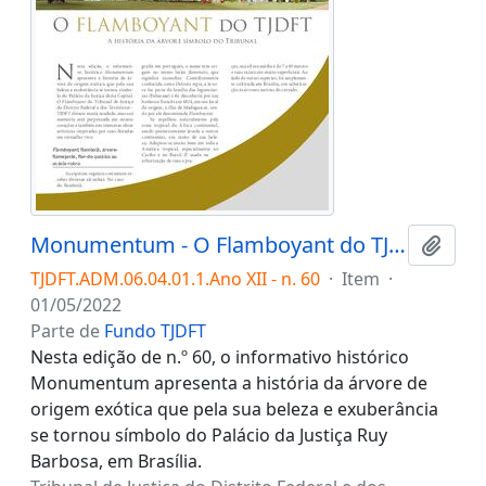
Monumentum - O Flamboyant do TJDFT: a história da árvore símbolo do Tribunal
Adici
TJDFT.ADM.06.04.01.1.Ano XII - n. 60
·
Item
·
01/05/2022
Parte de
Fundo TJDFT
Nesta edição de n.º 60, o informativo histórico
Monumentum apresenta a história da árvore de
origem exótica que pela sua beleza e exuberância
se tornou símbolo do Palácio da Justiça Ruy
Barbosa, em Brasília.