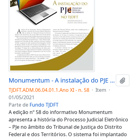
Monumentum - A instalação do PJE (Processo Judicial Eletrônico) no TJDFT: modernizar é parte do processo.
Adici
TJDFT.ADM.06.04.01.1.Ano XI - n. 58
·
Item
·
01/05/2021
Parte de
Fundo TJDFT
A edição nº 58 do informativo Monumentum
apresenta a história do Processo Judicial Eletrônico
– PJe no âmbito do Tribunal de Justiça do Distrito
Federal e dos Territórios. O sistema foi implantado