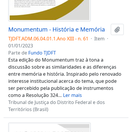
Monumentum - História e Memória
Adici
TJDFT.ADM.06.04.01.1.Ano XIII - n. 61
·
Item
·
01/01/2023
Parte de
Fundo TJDFT
Esta edição do Monumentum traz à tona a
discussão sobre as similaridades e as diferenças
entre memória e história. Inspirado pelo renovado
interesse institucional acerca do tema, que pode
ser percebido pela publicação de instrumentos
como a Resolução 324
…
Ler mais
Tribunal de Justiça do Distrito Federal e dos
Territórios (Brasil)