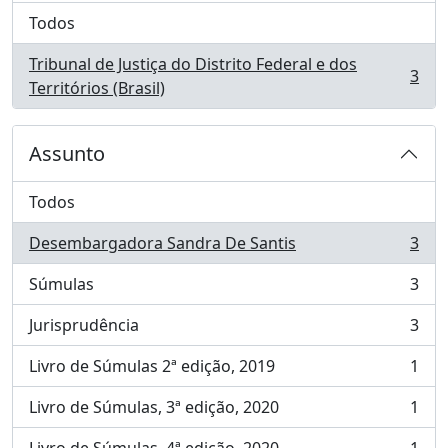
Todos
Tribunal de Justiça do Distrito Federal e dos
3
, 3 resultados
Territórios (Brasil)
Assunto
Todos
Desembargadora Sandra De Santis
3
, 3 resultados
Súmulas
3
, 3 resultados
Jurisprudência
3
, 3 resultados
Livro de Súmulas 2ª edição, 2019
1
, 1 resultados
Livro de Súmulas, 3ª edição, 2020
1
, 1 resultados