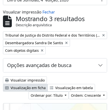
Livro de Súmulas, 4ª edição, 2020
1
, 1 resultados
Visualizar impressão
Fechar
Mostrando 3 resultados
Descrição arquivística
Remover filtro:
Tribunal de Justiça do Distrito Federal e dos Territórios (Brasil)
Remover filtro:
Desembargadora Sandra De Santis
Remover filtro:
Com objetos digitais
Opções avançadas de busca
Visualizar impressão
Visualização em ficha
Visualização em tabela
Ordenar por: Título
Ordem: Crescente