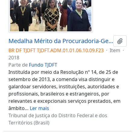
Medalha Mérito da Procuradoria-Geral do Distrito Federal
Adici
BR DF TJDFT TJDFT.ADM.01.01.06.10.09.F23
·
Item
·
2018
Parte de
Fundo TJDFT
Instituída por meio da Resolução nº 14, de 25 de
setembro de 2013, a comenda visa distinguir e
galardoar servidores, instituições, autoridades e
profissionais, brasileiros e estrangeiros, por
relevantes e excepcionais serviços prestados, em
âmbito
…
Ler mais
Tribunal de Justiça do Distrito Federal e dos
Territórios (Brasil)