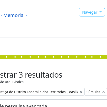
Navegar
- Memorial -
trar 3 resultados
ão arquivística
:
Remover filtr
stiça do Distrito Federal e dos Territórios (Brasil)
Súmulas
e pesquisa avançada