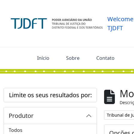
Skip to main content
Welcome 
TJDFT
Início
Sobre
Contato
Mos
Limite os seus resultados por:
Descriç
Produtor
Remover filtro
Tribunal de Ju
Todos
Opções d