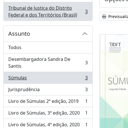
Tribunal de Justiça do Distrito
3
, 3 resultados
Federal e dos Territórios (Brasil)
Previsuali
Assunto
Todos
Desembargadora Sandra De
3
, 3 resultados
Santis
Súmulas
3
, 3 resultados
Jurisprudência
3
, 3 resultados
Livro de Súmulas 2ª edição, 2019
1
, 1 resultados
Livro de Súmulas, 3ª edição, 2020
1
, 1 resultados
Livro de Súmulas, 4ª edição, 2020
1
, 1 resultados