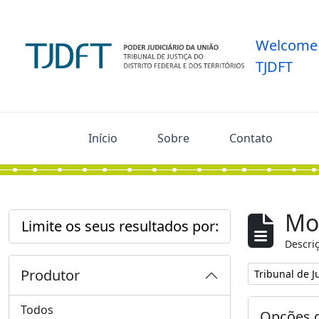
Skip to main content
Welcome 
TJDFT
Início
Sobre
Contato
Mos
Limite os seus resultados por:
Descriç
Produtor
Remover filtro
Tribunal de Ju
Todos
Opções d