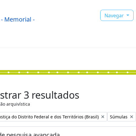
Navegar
- Memorial -
trar 3 resultados
ão arquivística
:
Remover filtr
stiça do Distrito Federal e dos Territórios (Brasil)
Súmulas
e pesquisa avançada