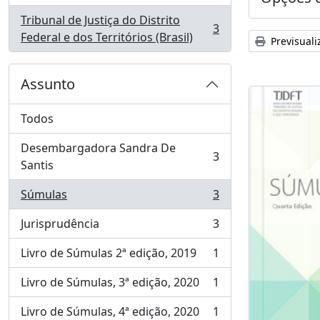
Tribunal de Justiça do Distrito
3
, 3 resultados
Federal e dos Territórios (Brasil)
Previsuali
Assunto
Todos
Desembargadora Sandra De
3
, 3 resultados
Santis
Súmulas
3
, 3 resultados
Jurisprudência
3
, 3 resultados
Livro de Súmulas 2ª edição, 2019
1
, 1 resultados
Livro de Súmulas, 3ª edição, 2020
1
, 1 resultados
Livro de Súmulas, 4ª edição, 2020
1
, 1 resultados