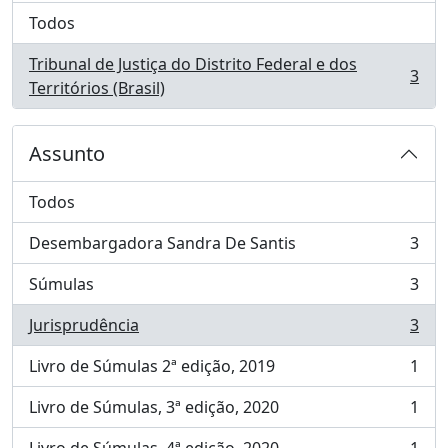
Todos
Tribunal de Justiça do Distrito Federal e dos
3
, 3 resultados
Territórios (Brasil)
Assunto
Todos
Desembargadora Sandra De Santis
3
, 3 resultados
Súmulas
3
, 3 resultados
Jurisprudência
3
, 3 resultados
Livro de Súmulas 2ª edição, 2019
1
, 1 resultados
Livro de Súmulas, 3ª edição, 2020
1
, 1 resultados