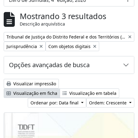
Livro de Súmulas, 4ª edição, 2020
1
, 1 resultados
Mostrando 3 resultados
Descrição arquivística
Remover filtro:
Tribunal de Justiça do Distrito Federal e dos Territórios (Brasil)
Remover filtro:
Remover filtro:
Jurisprudência
Com objetos digitais
Opções avançadas de busca
Visualizar impressão
Visualização em ficha
Visualização em tabela
Ordenar por: Data final
Ordem: Crescente