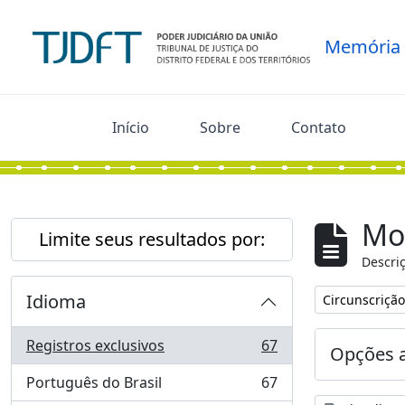
Skip to main content
Memória
Início
Sobre
Contato
Mo
Limite seus resultados por:
Descriç
Idioma
Remover filtro
Circunscrição 
Registros exclusivos
67
Opções 
, 67 resultados
Português do Brasil
67
, 67 resultados