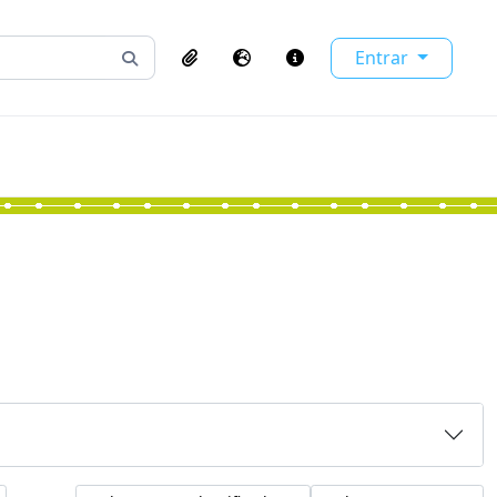
Entrar
Busque na página de navegação
Clipboard
Idioma
Atalhos