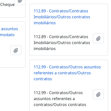
Adicionar a área de transferência
/Cheque
112.89 - Contratos/Contratos
Imobiliários/Outros contratos
imobiliários
s assuntos
Comodato
112.89 - Contratos/Contratos
Adici
Imobiliários/Outros contratos
s
imobiliários
Adicionar a área de transferência
112.99 - Contratos/Outros assuntos
referentes a contratos/Outros
contratos
112.99 - Contratos/Outros
Adici
assuntos referentes a
contratos/Outros contratos