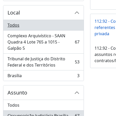
Local
112.92 - C
Todos
referentes
privada
Complexo Arquivístico - SAAN
Quadra 4 Lote 765 a 1015 -
67
, 67 resultados
Galpão 5
112.92 - C
assuntos r
Tribunal de Justiça do Distrito
contratos/
53
, 53 resultados
Federal e dos Territórios
Brasília
3
, 3 resultados
Assunto
Todos
Circunscrição Judiciária Brasília
67