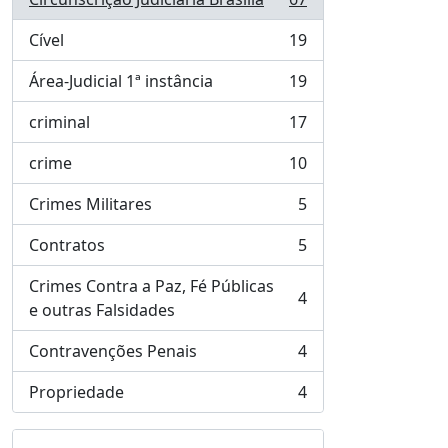
, 67 resultados
Cível
19
, 19 resultados
Área-Judicial 1ª instância
19
, 19 resultados
criminal
17
, 17 resultados
crime
10
, 10 resultados
Crimes Militares
5
, 5 resultados
Contratos
5
, 5 resultados
Crimes Contra a Paz, Fé Públicas
4
, 4 resultados
e outras Falsidades
Contravenções Penais
4
, 4 resultados
Propriedade
4
, 4 resultados