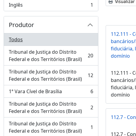
Visualizar
Inglês
1
, 1 resultados
Produtor
112.111 - 
Todos
bancários/
fiduciária,
Tribunal de Justiça do Distrito
20
domínio
, 20 resultados
Federal e dos Territórios (Brasil)
Tribunal de Justiça do Distrito
112.111 - 
12
, 12 resultados
Federal e dos Territórios (Brasil)
bancários/
fiduciária,
1ª Vara Cível de Brasília
6
, 6 resultados
domínio
Tribunal de Justiça do Distrito
2
, 2 resultados
Federal e dos Territórios (Brasil)
112.7 - Co
Tribunal de Justiça do Distrito
1
, 1 resultados
Federal e dos Territórios (Brasil)
112.7 - Co