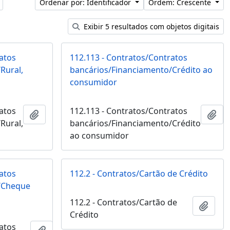
Ordenar por: Identificador
Ordem: Crescente
Exibir 5 resultados com objetos digitais
atos
112.113 - Contratos/Contratos
Rural,
bancários/Financiamento/Crédito ao
consumidor
atos
112.113 - Contratos/Contratos
Adicionar a área de transferência
Adi
Rural,
bancários/Financiamento/Crédito
ncia
ao consumidor
atos
112.2 - Contratos/Cartão de Crédito
/Cheque
112.2 - Contratos/Cartão de
Adici
Crédito
atos