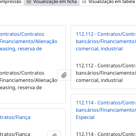
 impressão
Visualização em ficha
Visualização em tabela
Contratos/Contratos
112.112 - Contratos/Contr
Financiamento/Alienação
bancários/Financiamento/
 leasing, reserva de
comercial, industrial
112.112 - Contratos/Contr
Contratos/Contratos
bancários/Financiamento/
Adicionar a área de transferê
Financiamento/Alienação
comercial, industrial
 leasing, reserva de
112.114 - Contratos/Contr
bancários/Financiamento
ntratos/Fiança
Especial
ntratos/Fiança
112.114 - Contratos/Contr