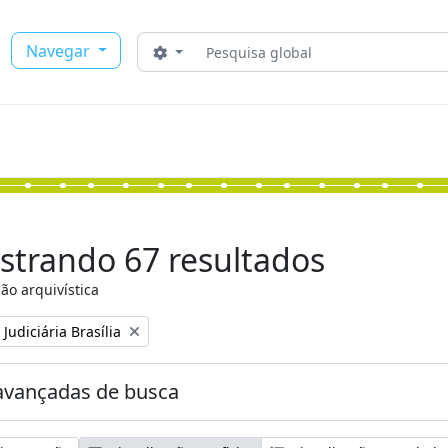
Buscar
Navegar
Opções de busca
strando 67 resultados
ão arquivística
:
Judiciária Brasília
avançadas de busca