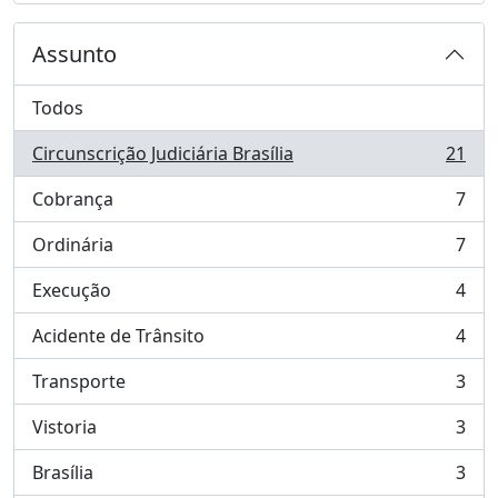
Assunto
Todos
Circunscrição Judiciária Brasília
21
, 21 resultados
Cobrança
7
, 7 resultados
Ordinária
7
, 7 resultados
Execução
4
, 4 resultados
Acidente de Trânsito
4
, 4 resultados
Transporte
3
, 3 resultados
Vistoria
3
, 3 resultados
Brasília
3
, 3 resultados