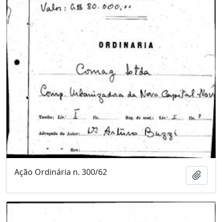
Ação Ordinária n. 300/62
Adici