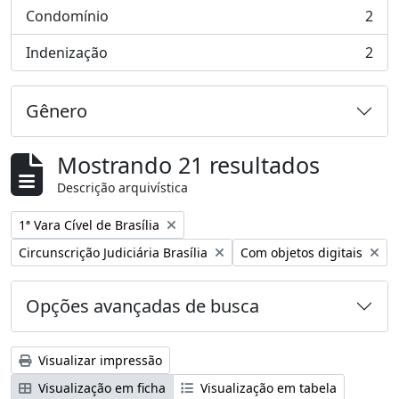
Condomínio
2
, 2 resultados
Indenização
2
, 2 resultados
Gênero
Mostrando 21 resultados
Descrição arquivística
Remover filtro:
1ª Vara Cível de Brasília
Remover filtro:
Remover filtro:
Circunscrição Judiciária Brasília
Com objetos digitais
Opções avançadas de busca
Visualizar impressão
Visualização em ficha
Visualização em tabela