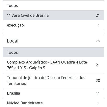
Todos
1ª Vara Cível de Brasília
21
, 21 resultados
execução
1
, 1 resultados
Local
Todos
Complexo Arquivístico - SAAN Quadra 4 Lote
21
, 21 resultados
765 a 1015 - Galpão 5
Tribunal de Justiça do Distrito Federal e dos
20
, 20 resultados
Territórios
Brasília
11
, 11 resultados
Núcleo Bandeirante
1
, 1 resultados