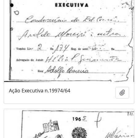
Ação Executiva n.19974/64
Adici