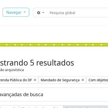
Buscar
Navegar
Opções de busca
strando 5 resultados
ão arquivística
:
Remover filtro:
Remover filt
zenda Pública do DF
Mandado de Segurança
Com objetos
avançadas de busca