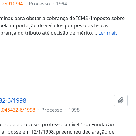
1.25910/94
·
Processo
·
1994
inar, para obstar a cobrança de ICMS (Imposto sobre
pela importação de veículos por pessoas físicas.
brança do tributo até decisão de mérito.
…
Ler mais
32-6/1998
Adici
1.046432-6/1998
·
Processo
·
1998
rrou a autora ser professora nível 1 da Fundação
omar posse em 12/1/1998, preencheu declaração de