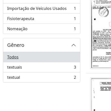
, 1 resultados
Importação de Veículos Usados
1
, 1 resultados
Fisioterapeuta
1
, 1 resultados
Nomeação
1
, 1 resultados
Gênero
Todos
textuais
3
, 3 resultados
textual
2
, 2 resultados