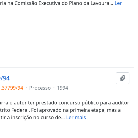
ria na Comissão Executiva do Plano da Lavoura
…
Ler
/94
Adici
1.37799/94
·
Processo
·
1994
ra o autor ter prestado concurso público para auditor
trito Federal. Foi aprovado na primeira etapa, mas a
ir a inscrição no curso de
…
Ler mais