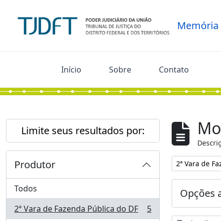
Skip to main content
Memória
Início
Sobre
Contato
Mo
Limite seus resultados por:
Descriç
Produtor
Remover filtro
2ª Vara de Fa
Todos
Opções 
2ª Vara de Fazenda Pública do DF
5
, 5 resultados