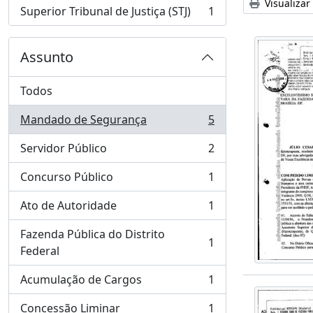
Visualizar
Superior Tribunal de Justiça (STJ)
1
, 1 resultados
Assunto
Todos
Mandado de Segurança
5
, 5 resultados
Servidor Público
2
, 2 resultados
Concurso Público
1
, 1 resultados
Ato de Autoridade
1
, 1 resultados
Fazenda Pública do Distrito
1
, 1 resultados
Federal
Acumulação de Cargos
1
, 1 resultados
Concessão Liminar
1