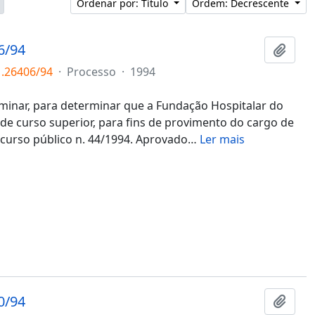
Ordenar por: Título
Ordem: Decrescente
6/94
Adici
1.26406/94
·
Processo
·
1994
inar, para determinar que a Fundação Hospitalar do
 de curso superior, para fins de provimento do cargo de
ncurso público n. 44/1994. Aprovado
…
Ler mais
0/94
Adici