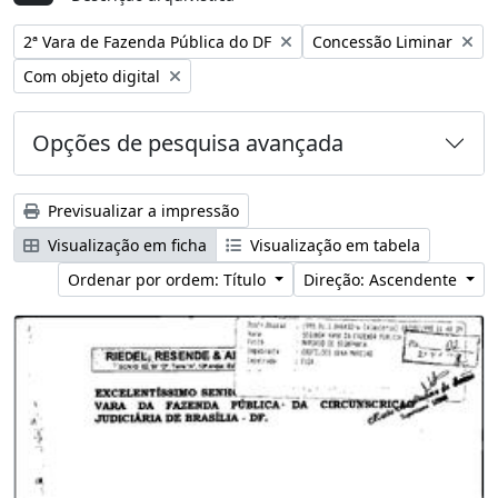
Remover filtro:
Remover filtro:
2ª Vara de Fazenda Pública do DF
Concessão Liminar
Remover filtro:
Com objeto digital
Opções de pesquisa avançada
Previsualizar a impressão
Visualização em ficha
Visualização em tabela
Ordenar por ordem: Título
Direção: Ascendente