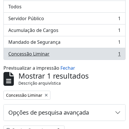
Todos
Servidor Público
1
, 1 resultados
Acumulação de Cargos
1
, 1 resultados
Mandado de Segurança
1
, 1 resultados
Concessão Liminar
1
, 1 resultados
Previsualizar a impressão
Fechar
Mostrar 1 resultados
Descrição arquivística
Remover filtro:
Concessão Liminar
Opções de pesquisa avançada