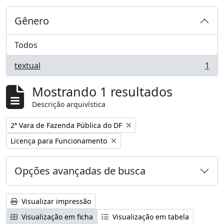
Gênero
Todos
textual
1
, 1 resultados
Mostrando 1 resultados
Descrição arquivística
Remover filtro:
2ª Vara de Fazenda Pública do DF
Remover filtro:
Licença para Funcionamento
Opções avançadas de busca
Visualizar impressão
Visualização em ficha
Visualização em tabela