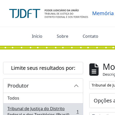
Skip to main content
Memória
Início
Sobre
Contato
Mo
Limite seus resultados por:
Descriç
Produtor
Remover filtro
Tribunal de Ju
Todos
Opções 
Tribunal de Justiça do Distrito
1
, 1 resultados
Federal e dos Territórios (Brasil)