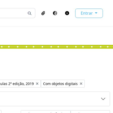
Entrar
Busque na página de navegação
Clipboard
Idioma
Atalhos
o:
Remover filtro:
ulas 2ª edição, 2019
Com objetos digitais