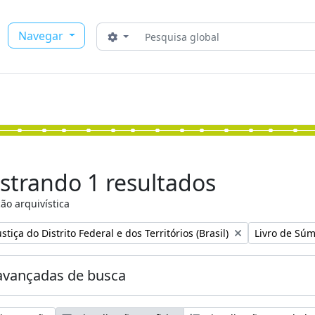
Buscar
Navegar
Opções de busca
strando 1 resultados
ão arquivística
:
Remover filtr
stiça do Distrito Federal e dos Territórios (Brasil)
Livro de Súm
avançadas de busca