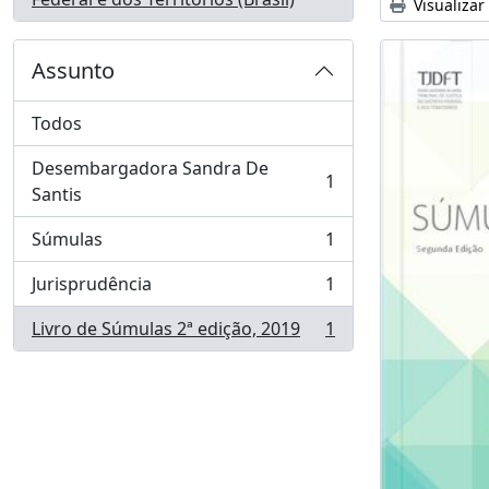
Visualizar
Assunto
Todos
Desembargadora Sandra De
1
, 1 resultados
Santis
Súmulas
1
, 1 resultados
Jurisprudência
1
, 1 resultados
Livro de Súmulas 2ª edição, 2019
1
, 1 resultados