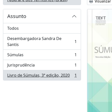
Visualizar
Assunto
Todos
Desembargadora Sandra De
1
, 1 resultados
Santis
Súmulas
1
, 1 resultados
Jurisprudência
1
, 1 resultados
Livro de Súmulas, 3ª edição, 2020
1
, 1 resultados