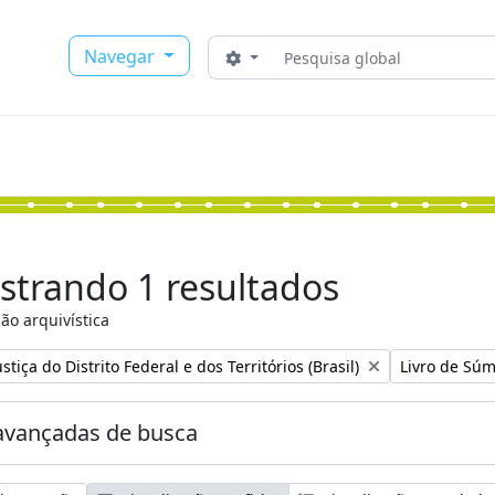
Buscar
Navegar
Opções de busca
strando 1 resultados
ão arquivística
:
Remover filtr
stiça do Distrito Federal e dos Territórios (Brasil)
Livro de Súm
avançadas de busca