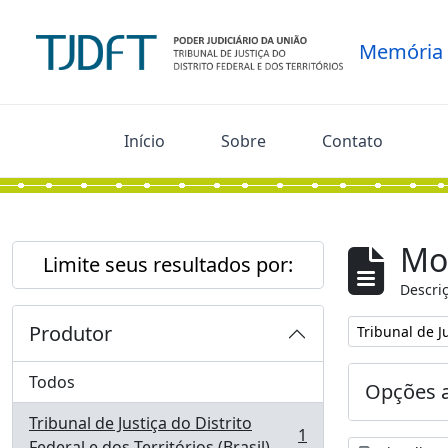
Skip to main content
Memória
Início
Sobre
Contato
Mo
Limite seus resultados por:
Descriç
Produtor
Remover filtro
Tribunal de Ju
Todos
Opções 
Tribunal de Justiça do Distrito
1
, 1 resultados
Federal e dos Territórios (Brasil)