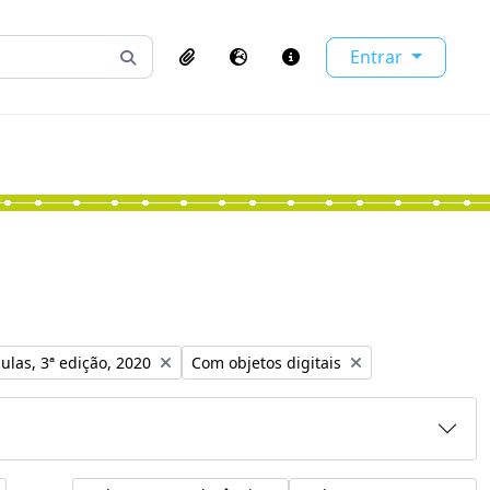
Entrar
Busque na página de navegação
Clipboard
Idioma
Atalhos
o:
Remover filtro:
ulas, 3ª edição, 2020
Com objetos digitais