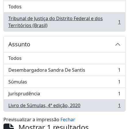
Todos
Tribunal de Justiça do Distrito Federal e dos
1
, 1 resultados
Territórios (Brasil)
Assunto
Todos
Desembargadora Sandra De Santis
1
, 1 resultados
Súmulas
1
, 1 resultados
Jurisprudência
1
, 1 resultados
Livro de Súmulas, 4ª edição, 2020
1
, 1 resultados
Previsualizar a impressão
Fechar
Mostrar 1 resultados