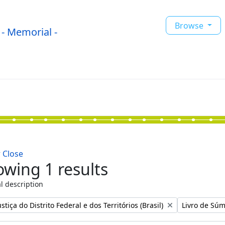
Browse
- Memorial -
w
Close
wing 1 results
l description
Remove filter
stiça do Distrito Federal e dos Territórios (Brasil)
Livro de Súm