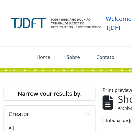
Skip to main content
Welcome 
TJDFT
Home
Sobre
Contato
Print previe
Narrow your results by:
Sho
Archiva
Creator
Remove filter:
Tribunal de Ju
All