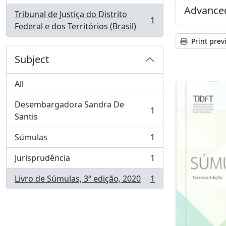
Advanced
Tribunal de Justiça do Distrito
1
, 1 results
Federal e dos Territórios (Brasil)
Print prev
Subject
All
Desembargadora Sandra De
1
, 1 results
Santis
Súmulas
1
, 1 results
Jurisprudência
1
, 1 results
Livro de Súmulas, 3ª edição, 2020
1
, 1 results