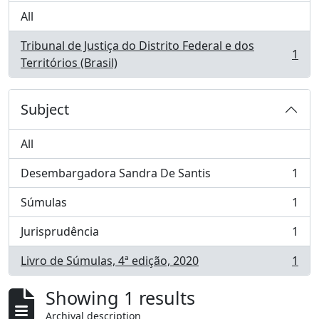
All
Tribunal de Justiça do Distrito Federal e dos
1
, 1 results
Territórios (Brasil)
Subject
All
Desembargadora Sandra De Santis
1
, 1 results
Súmulas
1
, 1 results
Jurisprudência
1
, 1 results
Livro de Súmulas, 4ª edição, 2020
1
, 1 results
Showing 1 results
Archival description