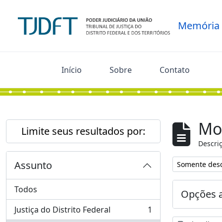
Skip to main content
Memória
Início
Sobre
Contato
Mo
Limite seus resultados por:
Descriç
Assunto
Remover filtro
Somente desc
Todos
Opções 
Justiça do Distrito Federal
1
, 1 resultados