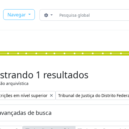
Buscar
Navegar
Opções de busca
strando 1 resultados
ão arquivística
:
Remover filtro:
rições em nível superior
Tribunal de Justiça do Distrito Federa
avançadas de busca