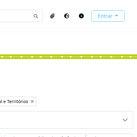
Entrar
Busque na página de navegação
Clipboard
Idioma
Atalhos
l e Territórios