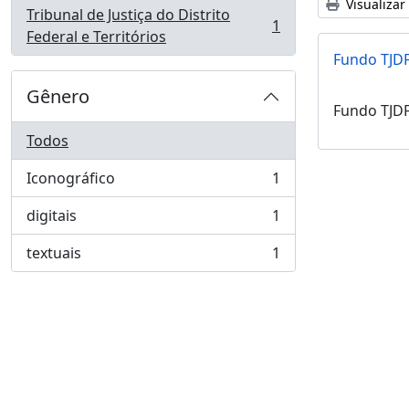
Visualizar
Tribunal de Justiça do Distrito
1
, 1 resultados
Federal e Territórios
Fundo TJD
Gênero
Fundo TJD
Todos
Iconográfico
1
, 1 resultados
digitais
1
, 1 resultados
textuais
1
, 1 resultados