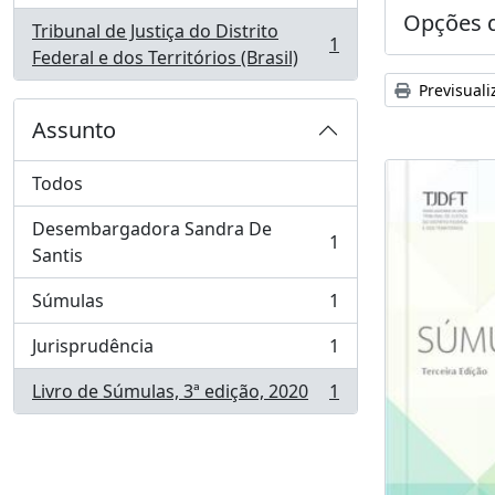
Opções d
Tribunal de Justiça do Distrito
1
, 1 resultados
Federal e dos Territórios (Brasil)
Previsuali
Assunto
Todos
Desembargadora Sandra De
1
, 1 resultados
Santis
Súmulas
1
, 1 resultados
Jurisprudência
1
, 1 resultados
Livro de Súmulas, 3ª edição, 2020
1
, 1 resultados