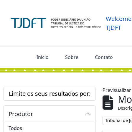
Skip to main content
Welcome 
TJDFT
Início
Sobre
Contato
Previsualiza
Limite os seus resultados por:
Mos
Descriç
Produtor
Remover filtro
Tribunal de Ju
Todos