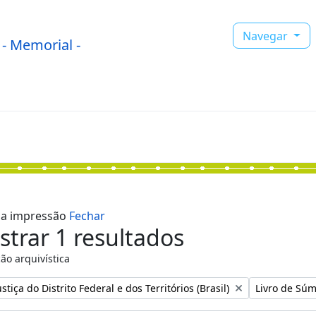
Navegar
- Memorial -
r a impressão
Fechar
trar 1 resultados
ão arquivística
:
Remover filtr
stiça do Distrito Federal e dos Territórios (Brasil)
Livro de Súm