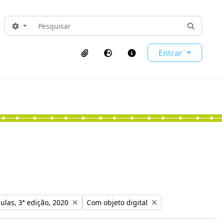
Pesquisar
Opções de busca
Busque 
Entrar
Área de transferência
Idioma
Ligações rápidas
o:
Remover filtro:
ulas, 3ª edição, 2020
Com objeto digital