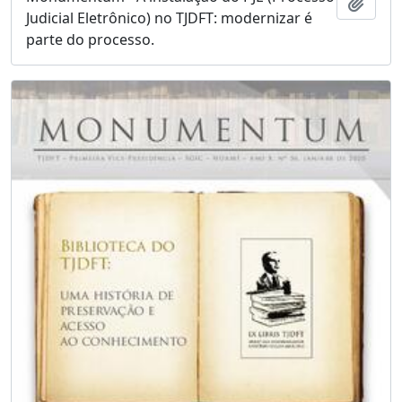
Adici
Judicial Eletrônico) no TJDFT: modernizar é
parte do processo.