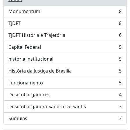
Monumentum
8
, 8 resultados
TJDFT
8
, 8 resultados
TJDFT História e Trajetória
6
, 6 resultados
Capital Federal
5
, 5 resultados
história institucional
5
, 5 resultados
História da Justiça de Brasília
5
, 5 resultados
Funcionamento
5
, 5 resultados
Desembargadores
4
, 4 resultados
Desembargadora Sandra De Santis
3
, 3 resultados
Súmulas
3
, 3 resultados