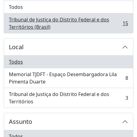
Todos
Tribunal de Justiça do Distrito Federal e dos
15
, 15 resultados
Territórios (Brasil)
Local
Todos
Memorial TJDFT - Espaço Desembargadora Lila
8
, 8 resultados
Pimenta Duarte
Tribunal de Justiça do Distrito Federal e dos
3
, 3 resultados
Territórios
Assunto
Todos