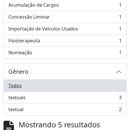
Acumulação de Cargos
1
, 1 resultados
Concessão Liminar
1
, 1 resultados
Importação de Veículos Usados
1
, 1 resultados
Fisioterapeuta
1
, 1 resultados
Nomeação
1
, 1 resultados
Gênero
Todos
textuais
3
, 3 resultados
textual
2
, 2 resultados
Mostrando 5 resultados